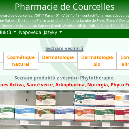
Pharmacie de Courcelles
evard de Courcelles, 75017 Paris - 01 47 63 45 48 - contact@pharmaciedecourc
ne Solard , Docteur en Pharmacie, diplômée de la faculté de Paris (Paris V, Desca
Ouverture du Lundi au Samedi (Lundi -Vendredi 8h30 - 20h, le Samedi 9h - 19h)
(current)
duktů
Nápověda
Jazyky
Seznam vesmírů
Cosmétique
Dermatologie
Dermatologie
Com
naturel
bio
ali
Seznam produktů z vesmíru Phytothérapie
.
ues Activa, Santé verte, Arkopharma, Nutergia, Phyto F