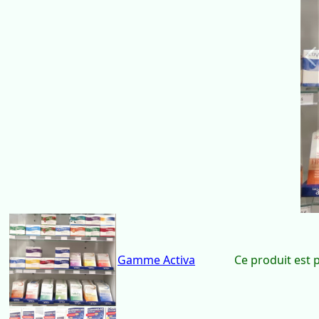
Gamme Activa
P