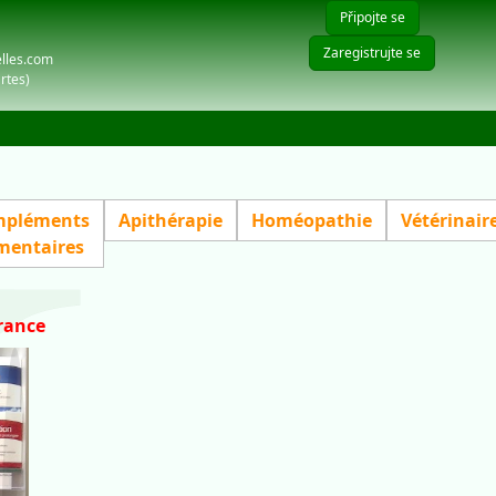
Připojte se
Zaregistrujte se
elles.com
rtes)
pléments
Apithérapie
Homéopathie
Vétérinair
mentaires
rance