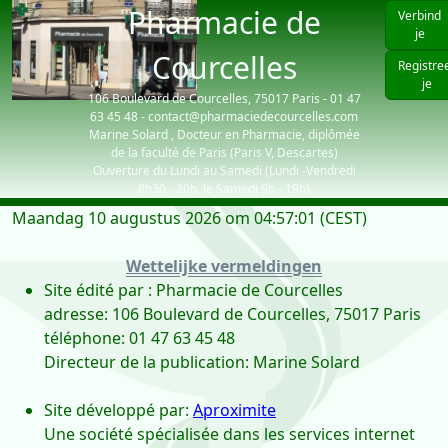
Pharmacie de
Verbind
je
Courcelles
Registre
je
106 Boulevard de Courcelles, 75017 Paris - 01 47
63 45 48 - contact@pharmaciedecourcelles.com
Marine Solard , Docteur en Pharmacie, diplômée
de la faculté de Paris (Paris V, Descartes)
Ouverture du Lundi au Samedi (Lundi -Vendredi
8h30 - 20h, le Samedi 9h - 19h)
Maandag 10 augustus 2026 om 04:57:01 (CEST)
| visiteurs: 4039
Wettelijke vermeldingen
Site édité par : Pharmacie de Courcelles
adresse: 106 Boulevard de Courcelles, 75017 Paris
téléphone: 01 47 63 45 48
Directeur de la publication: Marine Solard
Site développé par:
Aproximite
Une société spécialisée dans les services internet