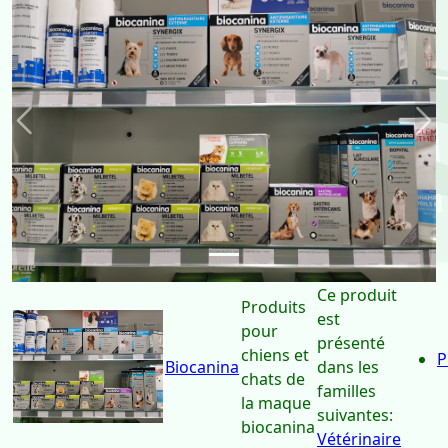
Précédent
Sui
Ce produit
Produits
est
pour
présenté
chiens et
P
Biocanina
dans les
chats de
familles
la maque
suivantes:
biocanina
Vétérinaire