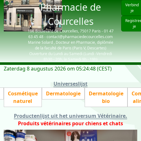
Pharmacie de
Verbind
je
Courcelles
Registre
je
106 Boulevard de Courcelles, 75017 Paris - 01 47
63 45 48 - contact@pharmaciedecourcelles.com
Marine Solard , Docteur en Pharmacie, diplômée
de la faculté de Paris (Paris V, Descartes)
Ouverture du Lundi au Samedi (Lundi -Vendredi
8h30 - 20h, le Samedi 9h - 19h)
Zaterdag 8 augustus 2026 om 05:24:48 (CEST)
| visiteurs: 3127
Universeslijst
Cosmétique
Dermatologie
Dermatologie
Com
naturel
bio
ali
Productenlijst uit het universum Vétérinaire
.
Produits vétérinaires pour chiens et chats