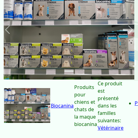
Précédent
Sui
Ce produit
Produits
est
pour
présenté
chiens et
P
Biocanina
dans les
chats de
familles
la maque
suivantes:
biocanina
Vétérinaire