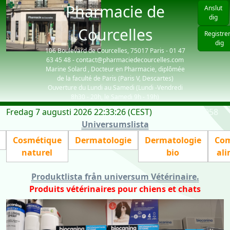
Pharmacie de
Anslut
dig
Courcelles
Registre
dig
106 Boulevard de Courcelles, 75017 Paris - 01 47
63 45 48 - contact@pharmaciedecourcelles.com
Marine Solard , Docteur en Pharmacie, diplômée
de la faculté de Paris (Paris V, Descartes)
Ouverture du Lundi au Samedi (Lundi -Vendredi
8h30 - 20h, le Samedi 9h - 19h)
Fredag 7 augusti 2026 22:33:26 (CEST)
| visiteurs: 3058
Universumslista
Cosmétique
Dermatologie
Dermatologie
Com
naturel
bio
ali
Produktlista från universum Vétérinaire
.
Produits vétérinaires pour chiens et chats