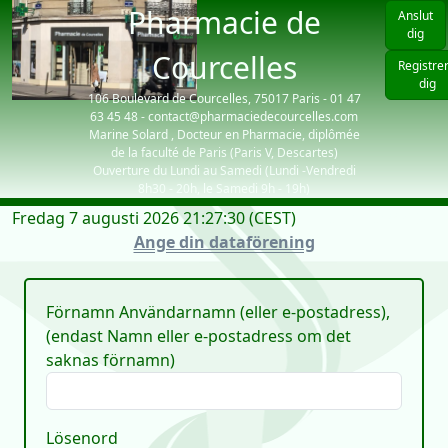
Pharmacie de
Anslut
dig
Courcelles
Registre
dig
106 Boulevard de Courcelles, 75017 Paris - 01 47
63 45 48 - contact@pharmaciedecourcelles.com
Marine Solard , Docteur en Pharmacie, diplômée
de la faculté de Paris (Paris V, Descartes)
Ouverture du Lundi au Samedi (Lundi -Vendredi
8h30 - 20h, le Samedi 9h - 19h)
Fredag 7 augusti 2026 21:27:30 (CEST)
| visiteurs: 6319
Ange din dataförening
Förnamn Användarnamn (eller e-postadress),
(endast Namn eller e-postadress om det
saknas förnamn)
Lösenord