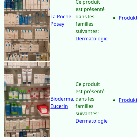
Ce produit
est présenté
La Roche
dans les
Produkt
Posay
familles
suivantes:
Dermatologie
Ce produit
est présenté
Bioderma,
dans les
Produkt