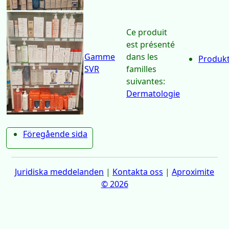
Eucerin
familles
suivantes:
Dermatologie
Ce produit
est présenté
Gamme
dans les
Produkt
SVR
familles
suivantes:
Dermatologie
Föregående sida