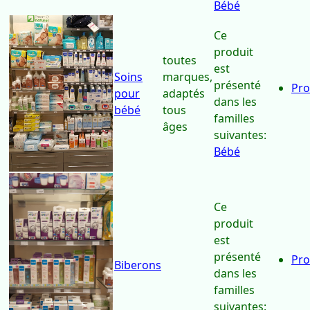
Bébé
Ce
produit
toutes
est
Soins
marques,
présenté
Pro
pour
adaptés
dans les
bébé
tous
familles
âges
suivantes:
Bébé
Ce
produit
est
présenté
Pro
Biberons
dans les
familles
suivantes: