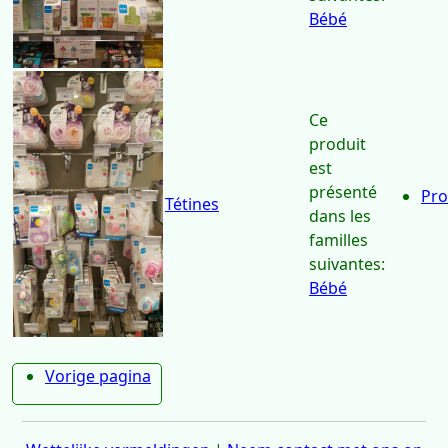
Bébé
Ce
produit
est
présenté
Pro
Tétines
dans les
familles
suivantes:
Bébé
Vorige pagina