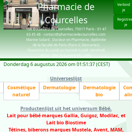
Pharmacie de
Verbind
je
Courcelles
Registre
je
106 Boulevard de Courcelles, 75017 Paris - 01 47
63 45 48 - contact@pharmaciedecourcelles.com
Marine Solard , Docteur en Pharmacie, diplômée
de la faculté de Paris (Paris V, Descartes)
Ouverture du Lundi au Samedi (Lundi -Vendredi
8h30 - 20h, le Samedi 9h - 19h)
Donderdag 6 augustus 2026 om 01:51:37 (CEST)
| visiteurs: 5938
Universeslijst
Cosmétique
Dermatologie
Dermatologie
Com
naturel
bio
ali
Productenlijst uit het universum Bébé
.
Lait pour bébé marques Gallia, Guigoz, Modilac, et
Lait bio Biostime
Tétines, biberons marques Mustela, Avent, MAM,