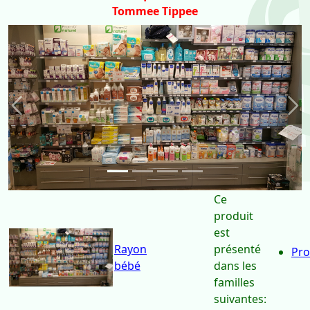
Tommee Tippee
Précédent
Sui
Ce
produit
est
Rayon
présenté
Pro
bébé
dans les
familles
suivantes: