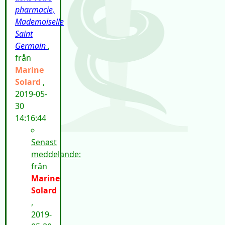
pharmacie,
Mademoiselle
Saint
Germain
,
från
Marine
Solard
,
2019-05-
30
14:16:44
Senast
meddelande:
från
Marine
Solard
,
2019-