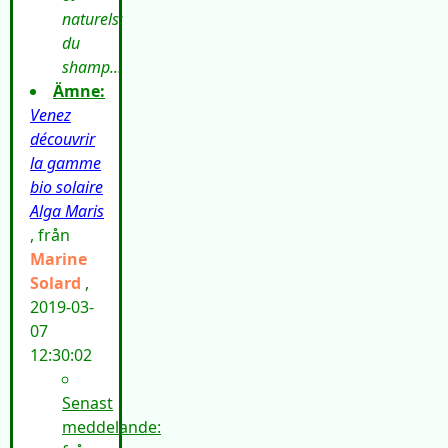
naturels:
du
shamp...
Ämne:
Venez
découvrir
la gamme
bio solaire
Alga Maris
, från
Marine
Solard
,
2019-03-
07
12:30:02
Senast
meddelande: