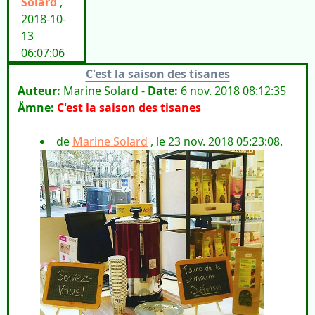
Solard
,
2018-10-
13
06:07:06
C'est la saison des tisanes
Auteur:
Marine Solard -
Date:
6 nov. 2018 08:12:35
Ämne:
C'est la saison des tisanes
de
Marine Solard
, le 23 nov. 2018 05:23:08.