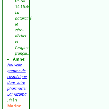
05-30
14:16:44
La
naturalité,
le
zéro-
déchet
et
l’origine
françai...
Ämne:
Nouvelle
gamme de
cosmétique
dans votre
pharmacie:
Lamazuma
, från
Marine