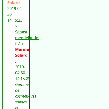
Solard
,
2019-04-
30
14:15:23
Senast
meddelande:
från
Marine
Solard
,
2019-
04-30
14:15:23
Gamme
de
cosmétiques
solides
et