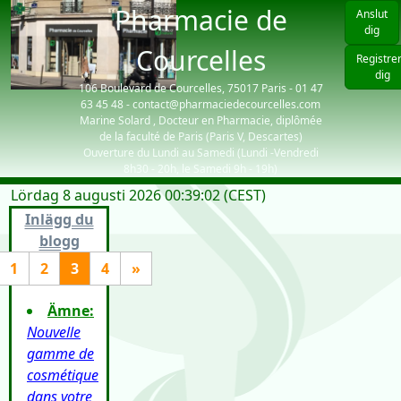
Pharmacie de
Anslut
dig
Courcelles
Registre
dig
106 Boulevard de Courcelles, 75017 Paris - 01 47
63 45 48 - contact@pharmaciedecourcelles.com
Marine Solard , Docteur en Pharmacie, diplômée
de la faculté de Paris (Paris V, Descartes)
Ouverture du Lundi au Samedi (Lundi -Vendredi
8h30 - 20h, le Samedi 9h - 19h)
Lördag 8 augusti 2026 00:39:02 (CEST)
| visiteurs: 2657
Inlägg du
blogg
1
2
3
4
»
Ämne:
Nouvelle
gamme de
cosmétique
dans votre