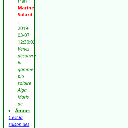
från
Marine
Solard
,
2019-
03-07
12:30:02
Venez
découvrir
la
gamme
bio
solaire
Alga
Maris
de...
Ämne:
C'est la
saison des