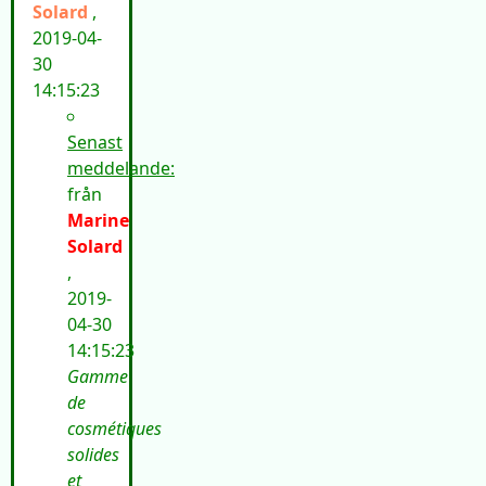
Solard
,
2019-04-
30
14:15:23
Senast
meddelande:
från
Marine
Solard
,
2019-
04-30
14:15:23
Gamme
de
cosmétiques
solides
et