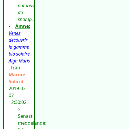
naturels:
du
shamp...
Ämne:
Venez
découvrir
la gamme
bio solaire
Alga Maris
, från
Marine
Solard
,
2019-03-
07
12:30:02
Senast
meddelande: