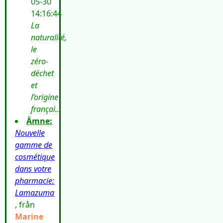
05-30
14:16:44
La
naturalité,
le
zéro-
déchet
et
l’origine
françai...
Ämne:
Nouvelle
gamme de
cosmétique
dans votre
pharmacie:
Lamazuma
, från
Marine