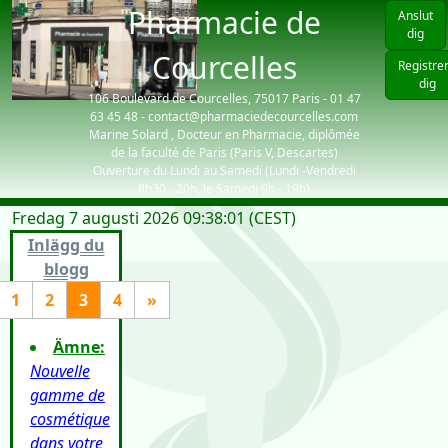
Pharmacie de
Anslut
dig
Courcelles
Registre
dig
106 Boulevard de Courcelles, 75017 Paris - 01 47
63 45 48 - contact@pharmaciedecourcelles.com
Marine Solard , Docteur en Pharmacie, diplômée
de la faculté de Paris (Paris V, Descartes)
Ouverture du Lundi au Samedi (Lundi -Vendredi
8h30 - 20h, le Samedi 9h - 19h)
Fredag 7 augusti 2026 09:38:01 (CEST)
| visiteurs: 453
Inlägg du
blogg
1
2
3
4
»
Ämne:
Nouvelle
gamme de
cosmétique
dans votre