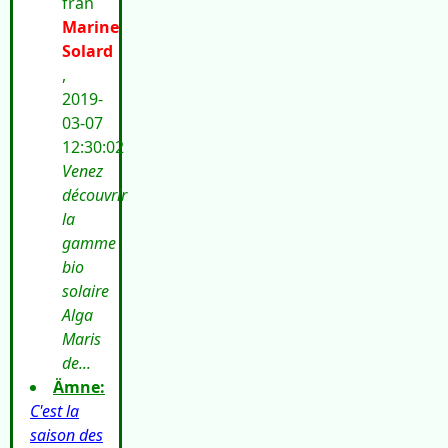
från
Marine
Solard
,
2019-
03-07
12:30:02
Venez
découvrir
la
gamme
bio
solaire
Alga
Maris
de...
Ämne:
C'est la
saison des