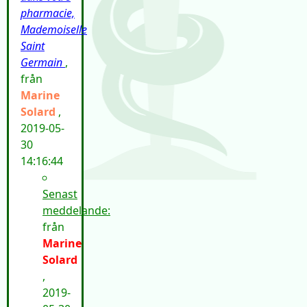
pharmacie,
Mademoiselle
Saint
Germain
,
från
Marine
Solard
,
2019-05-
30
14:16:44
Senast
meddelande:
från
Marine
Solard
,
2019-