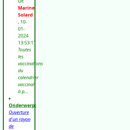
uit
Marine
Solard
, 10-
01-
2024
13:53:11
Toutes
les
vaccinations
du
calendrier
vaccinal
à p...
Onderwerp:
Ouverture
d'un rayon
de