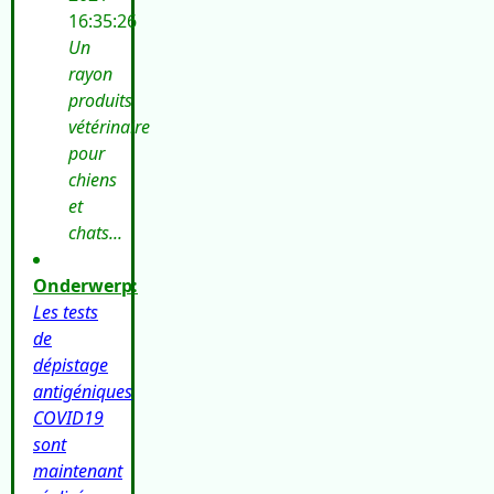
16:35:26
Un
rayon
produits
vétérinaire
pour
chiens
et
chats...
Onderwerp:
Les tests
de
dépistage
antigéniques
COVID19
sont
maintenant