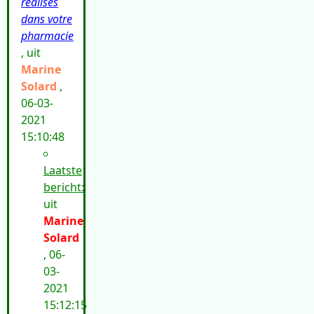
réalisés
dans votre
pharmacie
, uit
Marine
Solard
,
06-03-
2021
15:10:48
Laatste
bericht:
uit
Marine
Solard
, 06-
03-
2021
15:12:15