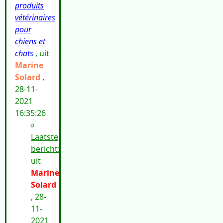
produits
vétérinaires
pour
chiens et
chats
, uit
Marine
Solard
,
28-11-
2021
16:35:26
Laatste
bericht:
uit
Marine
Solard
, 28-
11-
2021