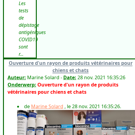
Les
tests
de
dépistage
antigéniques
COVID19
sont
r...
Ouverture d'un rayon de produits vétérinaires pour
chiens et chats
Auteur:
Marine Solard -
Date:
28 nov. 2021 16:35:26
Onderwerp:
Ouverture d'un rayon de produits
vétérinaires pour chiens et chats
de
Marine Solard
, le 28 nov. 2021 16:35:26.