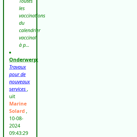
Toutes
les
vaccinations
du
calendrier
vaccinal
à p...
Onderwerp:
Travaux
pour de
nouveaux
services
,
uit
Marine
Solard
,
10-08-
2024
09:43:29