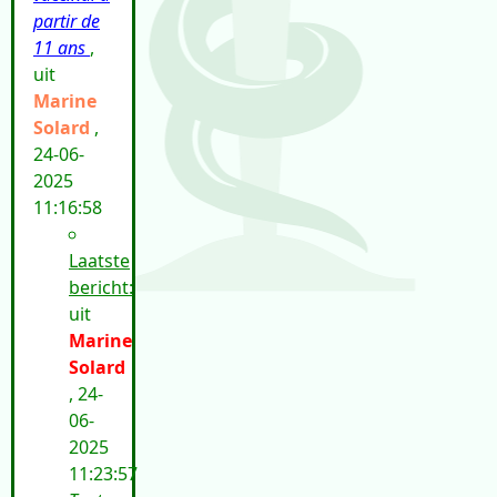
partir de
11 ans
,
uit
Marine
Solard
,
24-06-
2025
11:16:58
Laatste
bericht:
uit
Marine
Solard
, 24-
06-
2025
11:23:57