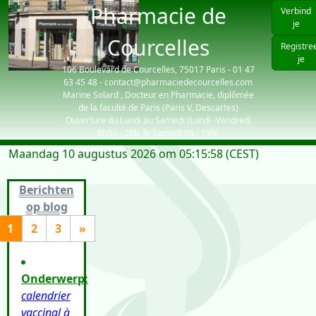
Pharmacie de
Verbind
je
Courcelles
Registre
je
106 Boulevard de Courcelles, 75017 Paris - 01 47
63 45 48 - contact@pharmaciedecourcelles.com
Marine Solard , Docteur en Pharmacie, diplômée
de la faculté de Paris (Paris V, Descartes)
Ouverture du Lundi au Samedi (Lundi -Vendredi
8h30 - 20h, le Samedi 9h - 19h)
Maandag 10 augustus 2026 om 05:15:58 (CEST)
| visiteurs: 3985
Berichten
op blog
1
2
3
»
Onderwerp:
calendrier
vaccinal à