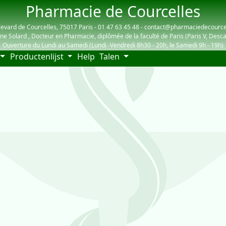
Pharmacie de Courcelles
evard de Courcelles, 75017 Paris - 01 47 63 45 48 - contact@pharmaciedecourc
ne Solard , Docteur en Pharmacie, diplômée de la faculté de Paris (Paris V, Desca
Ouverture du Lundi au Samedi (Lundi -Vendredi 8h30 - 20h, le Samedi 9h - 19h)
(current)
Productenlijst
Help
Talen
rs: 6764