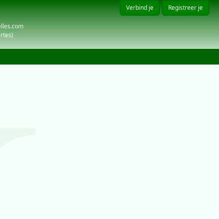
Verbind je
Registreer je
elles.com
rtes)