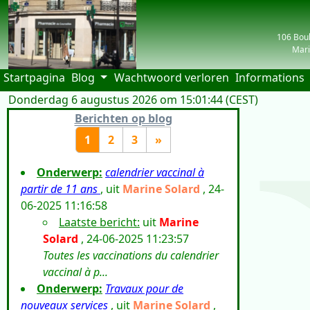
106 Boul
Mari
(current)
Startpagina
Blog
Wachtwoord verloren
Informations
Donderdag 6 augustus 2026 om 15:01:44 (CEST)
| visiteu
Berichten op blog
1
2
3
»
Onderwerp:
calendrier vaccinal à
partir de 11 ans
, uit
Marine Solard
, 24-
06-2025 11:16:58
Laatste bericht:
uit
Marine
Solard
, 24-06-2025 11:23:57
Toutes les vaccinations du calendrier
vaccinal à p...
Onderwerp:
Travaux pour de
nouveaux services
, uit
Marine Solard
,