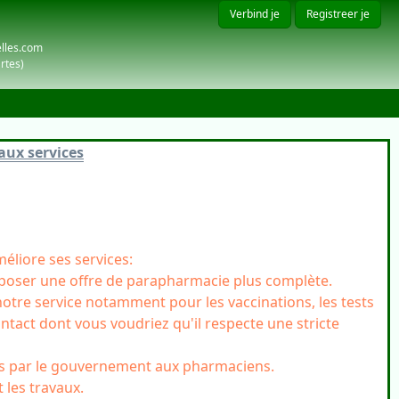
Verbind je
Registreer je
elles.com
rtes)
aux services
éliore ses services:
oposer une offre de parapharmacie plus complète.
notre service notamment pour les vaccinations, les tests
ntact dont vous voudriez qu'il respecte une stricte
ées par le gouvernement aux pharmaciens.
t les travaux.