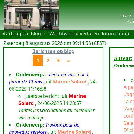
106 Boul
Mari
(current)
Startpagina
Blog
Wachtwoord verloren
Informations
Zaterdag 8 augustus 2026 om 09:14:58 (CEST)
| visiteurs
Berichten op blog
Auteur:
1
2
3
»
Onderwe
Onderwerp:
calendrier vaccinal à
d
partir de 11 ans
, uit
Marine Solard
, 24-
A pa
06-2025 11:16:58
L'ag
Laatste bericht:
uit
Marine
La c
Solard
, 24-06-2025 11:23:57
(Ang
Toutes les vaccinations du calendrier
conf
vaccinal à p...
Cela
Onderwerp:
Travaux pour de
D'ic
nouveaux services
, uit
Marine Solard
,